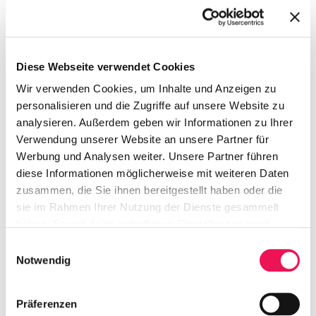
bist du schon dabei!
Vom 20. März bis zum 30. April heißt es wieder
„anradeln“! Wer in diesem Zeitraum 50 Kilometer
radelt und seine Kilometer in der Österreich radelt-
Diese Webseite verwendet Cookies
App oder auf der Website einträgt, nimmt
Wir verwenden Cookies, um Inhalte und Anzeigen zu
automatisch an der Verlosung teil.
personalisieren und die Zugriffe auf unsere Website zu
Bist du schon 50 km geradelt? Das kannst du
analysieren. Außerdem geben wir Informationen zu Ihrer
gewinnen:
Verwendung unserer Website an unsere Partner für
Werbung und Analysen weiter. Unsere Partner führen
1 x
woom NOW Bike
diese Informationen möglicherweise mit weiteren Daten
KTM
Gepäckträger, Minitools, Schlösser,
zusammen, die Sie ihnen bereitgestellt haben oder die
Rucksäcke und Taschen
sie im Rahmen Ihrer Nutzung der Dienste gesammelt
Fahrradzubehör von
SKS Germany
haben. Soweit deine getroffenen Einstellungen auch
Anbieter umfassen, die Daten in Staaten ohne Vorliegen
Einwilligungsauswahl
eines Angemessenheitsbeschlusses nach Art 45 DSGVO
Notwendig
und ohne geeignete Garantien nach Art 46 DSGVO
übermitteln, so gilt Ihre Einwilligung auch hierfür. Es
Präferenzen
besteht das Risiko, dass Ihre derart übermittelten Daten