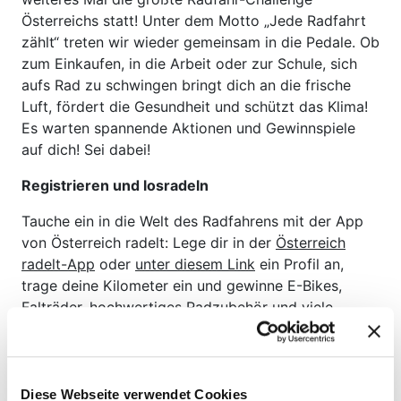
Österreichs statt! Unter dem Motto „Jede Radfahrt
zählt“ treten wir wieder gemeinsam in die Pedale. Ob
zum Einkaufen, in die Arbeit oder zur Schule, sich
aufs Rad zu schwingen bringt dich an die frische
Luft, fördert die Gesundheit und schützt das Klima!
Es warten spannende Aktionen und Gewinnspiele
auf dich! Sei dabei!
Registrieren und losradeln
Tauche ein in die Welt des Radfahrens mit der App
von Österreich radelt: Lege dir in der
Österreich
radelt-App
oder
unter diesem Link
ein Profil an,
trage deine Kilometer ein und gewinne E-Bikes,
Falträder, hochwertiges Radzubehör und viele
weitere
tolle Preise
– los geht's!
Gemeinsam radeln
Diese Webseite verwendet Cookies
Auch Gemeinden, Betriebe, Vereine, Schulen und