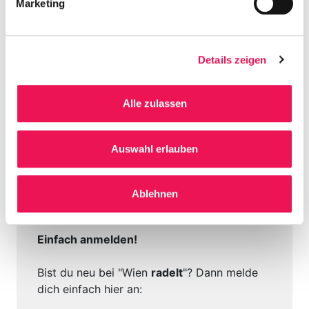
Marketing
Details zeigen
Viele Gewinnmöglichkeiten
Alle zulassen
Von 20. März bis 30. September gibt es wieder viele
spannende Preise für Groß und Klein zu gewinnen.
Auswahl erlauben
Mehr zu den Preisen und Aktionen
findest du hier!
Treten wir bei Österreich radelt gemeinsam in die
Ablehnen
Pedale. Worauf wartest du? Jede Radfahrt zählt!
Einfach anmelden!
Bist du neu bei "Wien
radelt
"? Dann melde
dich einfach hier an: