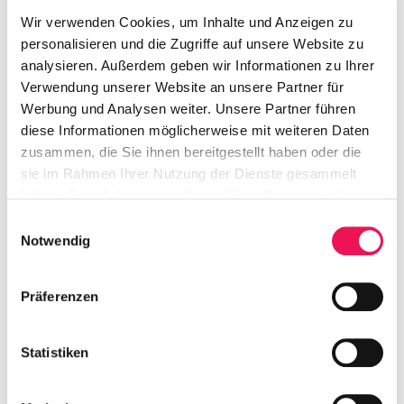
Universitäten können sich kostenlos bei
Wir verwenden Cookies, um Inhalte und Anzeigen zu
Österreich radelt anmelden
, gemeinsam Kilometer
personalisieren und die Zugriffe auf unsere Website zu
sammeln, an spannenden Aktionen teilnehmen und
analysieren. Außerdem geben wir Informationen zu Ihrer
tolle Preise gewinnen! Wie deine Institution
Verwendung unserer Website an unsere Partner für
mitmachen kann,
erfährst du hier
.
Werbung und Analysen weiter. Unsere Partner führen
diese Informationen möglicherweise mit weiteren Daten
Fünf gute Gründe, bei Österreich radelt mitzuradeln:
zusammen, die Sie ihnen bereitgestellt haben oder die
sie im Rahmen Ihrer Nutzung der Dienste gesammelt
Radeln macht fit
haben. Soweit deine getroffenen Einstellungen auch
Bewegung bringt gute Laune
Anbieter umfassen, die Daten in Staaten ohne Vorliegen
Jeden Tag ein Erfolgserlebnis
Einwilligungsauswahl
eines Angemessenheitsbeschlusses nach Art 45 DSGVO
Notwendig
Persönliche Ziele erreichen
und ohne geeignete Garantien nach Art 46 DSGVO
Gewinnspiele und tolle Preise
übermitteln, so gilt Ihre Einwilligung auch hierfür. Es
Präferenzen
besteht das Risiko, dass Ihre derart übermittelten Daten
dem Zugriff durch Behörden in diesen Drittstatten zu
Kontroll- und Überwachungszwecken unterliegen und
Statistiken
dagegen keine wirksamen Rechtsbehelfe zur Verfügung
stehen.