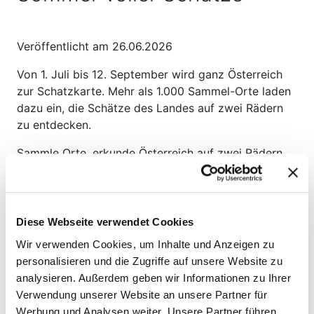
Veröffentlicht am 26.06.2026
Von 1. Juli bis 12. September wird ganz Österreich
zur Schatzkarte. Mehr als 1.000 Sammel-Orte laden
dazu ein, die Schätze des Landes auf zwei Rädern
zu entdecken.
Sammle Orte, erkunde Österreich auf zwei Rädern
und sichere dir mit etwas Glück einen der vielen
Schätze des
Sommerradelns
. Ob Badesee, Burg,
Schloss oder versteckter Lieblingsplatz – hinter
jeder Kurve könnte schon der nächste Sammel-Ort
Diese Webseite verwendet Cookies
auf dich warten und dich deinem Schatz ein Stück
Wir verwenden Cookies, um Inhalte und Anzeigen zu
näherbringen.
personalisieren und die Zugriffe auf unsere Website zu
analysieren. Außerdem geben wir Informationen zu Ihrer
Schätze sammeln, Schätze gewinnen
Verwendung unserer Website an unsere Partner für
Sammle Österreichs Schätze und gewinne echte
Werbung und Analysen weiter. Unsere Partner führen