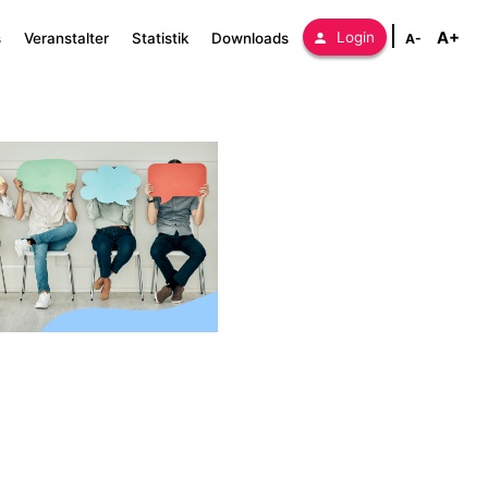
A+
Login
s
Veranstalter
Statistik
Downloads
A-